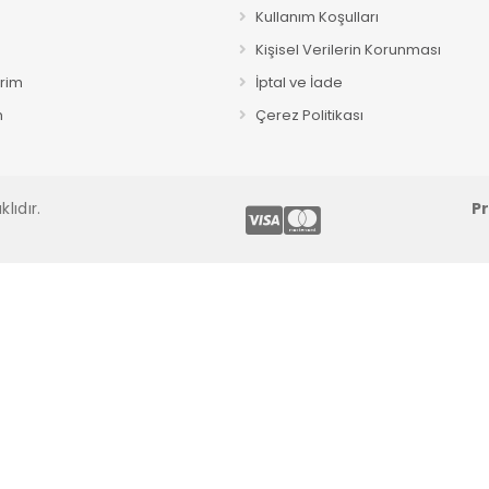
Kullanım Koşulları
Kişisel Verilerin Korunması
erim
İptal ve İade
m
Çerez Politikası
lıdır.
P