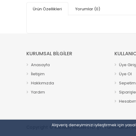
Ürün Özellikleri
Yorumlar
(0)
KURUMSAL BİLGİLER
KULLANIC
Anasayfa
Üye Giriş
İletişim
Üye Ol
Hakkımızda
Sepetim
Yardım
Siparişl
Hesabı
Alışveriş deneyiminizi iyileştirmek için ya
Copyright © KALAMIŞ MARİN LTD ŞTİ Tüm Hakları Sak