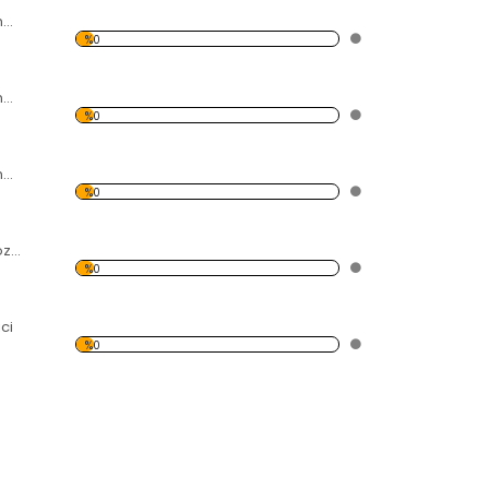
International Thinner No:1
%0
International Thinner No:7
%0
International Thinner No:910
%0
Moravia 021 Selülozik Tiner
%0
ci
%0