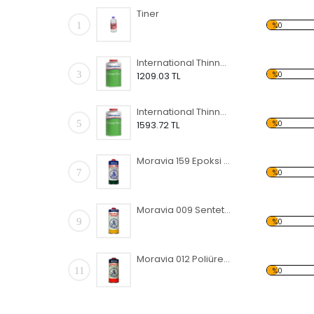
Tiner
1
%0
International Thinner No:3
3
%0
1209.03 TL
International Thinner No:9
5
%0
1593.72 TL
Moravia 159 Epoksi Tiner
7
%0
Moravia 009 Sentetik Tiner
9
%0
Moravia 012 Poliüretan Tiner
11
%0