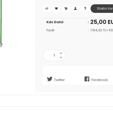
Stokta Var
25,00 E
Kdv Dahil
Fiyatı
1.164,32 TL+ K
Twitter
Facebook