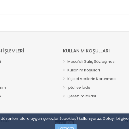
I İŞLEMLERİ
KULLANIM KOŞULLARI
i
Mesafeli Satış Sözleşmesi
Kullanım Koşulları
Kişisel Verilerin Korunması
erim
İptal ve İade
m
Çerez Politikası
sal düzenlemelere uygun çerezler (cookies) kullanıyoruz. Detaylı bilgiy
lıdır.
P
Tamam