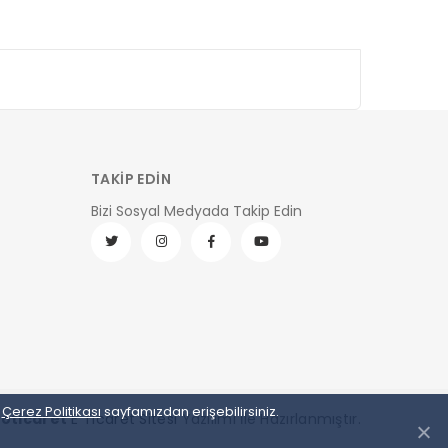
TAKİP EDİN
Bizi Sosyal Medyada Takip Edin
e
Çerez Politikası
sayfamızdan erişebilirsiniz.
ro
ticaret
E Ticaret Sitesi
Yazılımı İle Hazırlanmıştır.