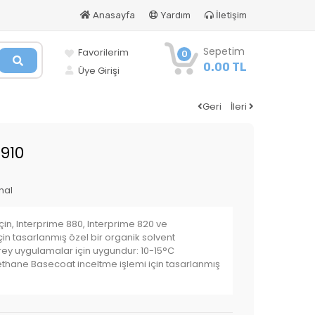
Anasayfa
Yardım
İletişim
Sepetim
Favorilerim
0
0.00 TL
Üye Girişi
Geri
İleri
:910
nal
çin, Interprime 880, Interprime 820 ve
in tasarlanmış özel bir organik solvent
sprey uygulamalar için uygundur: 10-15°C
ethane Basecoat inceltme işlemi için tasarlanmış