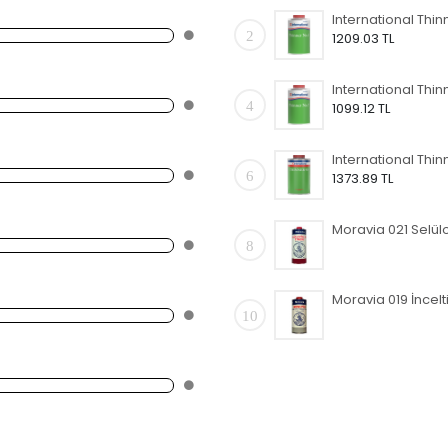
2
1209.03 TL
4
1099.12 TL
6
1373.89 TL
8
Moravia 019 İncelti
10