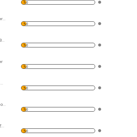
%0
International Watertite
%0
Seajet 038 Zehirli Boya
%0
er
%0
Propspeed Medium Kit
%0
Tekno Spt Zehirli Boya
%0
Tekno Spa Şeffaf Zehirli
%0