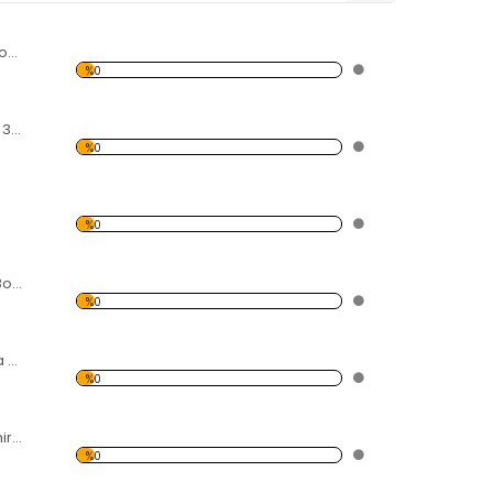
İnternational Primocon Zehirli Boya Astarı
%0
International Ultra 300
%0
%0
Seajet 015 Zehirli Boya Astar
%0
Seajet Zehirli Boya 034-0.75LT
%0
Moravia Silver Zehirli Boya Astarı
%0