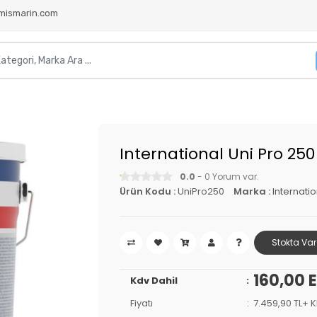
mismarin.com
International Uni Pro 250
0.0
- 0 Yorum var.
Ürün Kodu :
UniPro250
Marka :
Internati
Stokta Var
160,00 
Kdv Dahil
Fiyatı
7.459,90 TL+ 