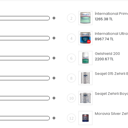
2
1265.38 TL
4
8967.74 TL
Gelshield 200
6
2200.67 TL
8
10
12