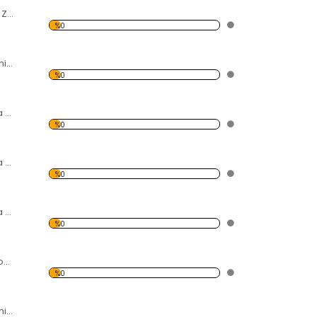
Jotun Vinly Sealer Zehirli Boya Astarı
%0
Jotun Nonstop Zehirli Boya
%0
Seajet Zehirli Boya 033- 2.5 LT
%0
Seajet Zehirli Boya 034-2.5 LT
%0
Seajet Zehirli Boya 034-20 LT
%0
International Micron 99
%0
International Gelshield Plus