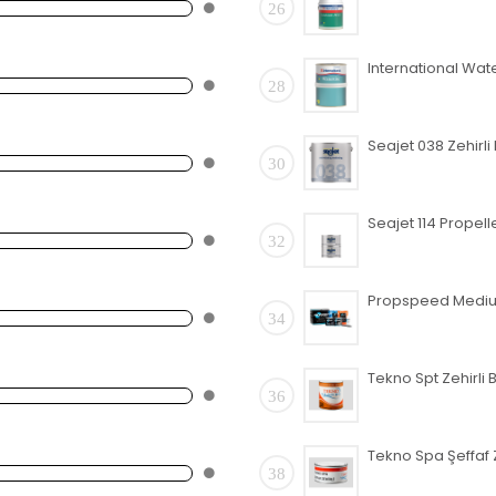
26
28
30
Seajet 114 Propell
32
34
36
38