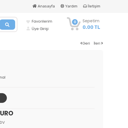
Anasayfa
Yardım
İletişim
Sepetim
Favorilerim
0
0.00 TL
Üye Girişi
Geri
İleri
onal
EURO
KDV