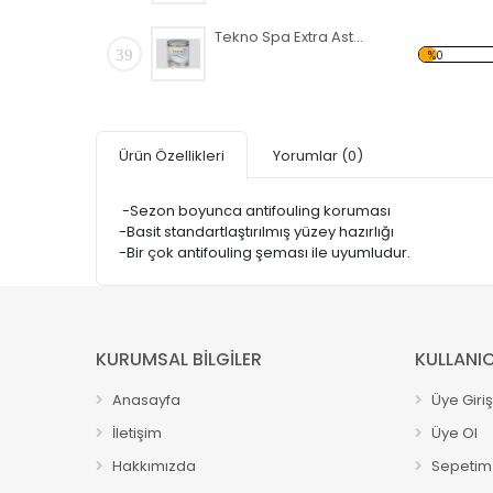
Tekno Spa Extra Astar
39
%0
Ürün Özellikleri
Yorumlar
(0)
-Sezon boyunca antifouling koruması
-Basit standartlaştırılmış yüzey hazırlığı
-Bir çok antifouling şeması ile uyumludur.
KURUMSAL BİLGİLER
KULLANIC
Anasayfa
Üye Giriş
İletişim
Üye Ol
Hakkımızda
Sepetim