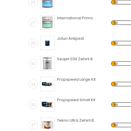
25
%0
International Primocon
27
%0
Jotun Antipest
29
%0
Seajet 039 Zehirli Boya
31
%0
Propspeed Large Kit
33
%0
Propspeed Small Kit
35
%0
Tekno Ultra Zehirli Boya
37
%0