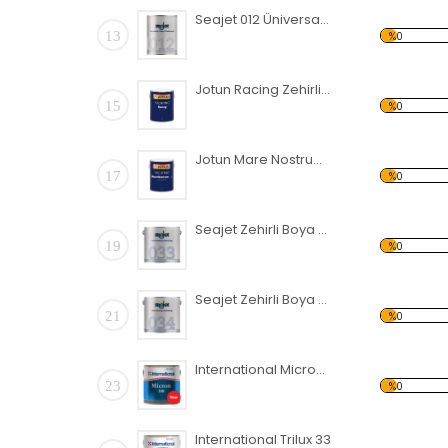
Seajet 012 Üniversal Astar
13
%0
Jotun Racing Zehirli Boya
15
%0
Jotun Mare Nostrum Zehirli Boya
17
%0
Seajet Zehirli Boya 033- 5 LT
19
%0
Seajet Zehirli Boya 034-5 LT
21
%0
International Micron 300
23
%0
International Trilux 33