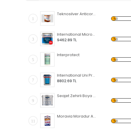
Teknosilver Anticorrosive Primer
1
%0
International Micron 350
3
%0
9462.89 TL
Interprotect
5
%0
International Uni Pro 250
7
%0
8802.69 TL
Seajet Zehirli Boya 033- 0.75 LT
9
%0
Moravia Moradur Astar
11
%0